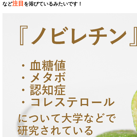
注目
など
を浴びているみたいです！