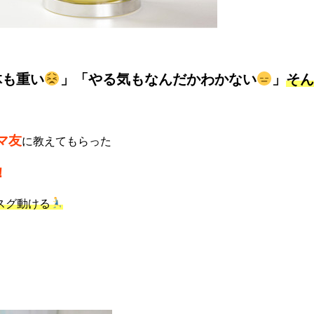
体も重い
」「やる気もなんだかわかない
」
そ
マ友
に教えてもらった
！
スグ動ける