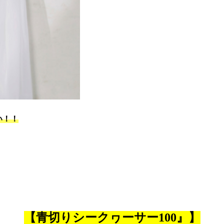
い！！
【青切りシークヮーサー100』】