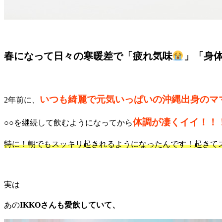
春になって日々の寒暖差で「疲れ気味
」「身
いつも綺麗で元気いっぱいの沖縄出身のマ
2年前に、
体調が凄くイイ！！
○○を継続して飲むようになってから
特に！朝でもスッキリ起きれるようになったんです！起きて
実は
あの
IKKOさんも愛飲していて、