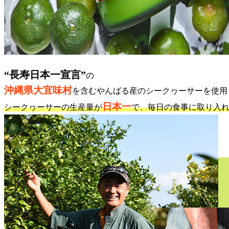
“長寿日本一宣言”
の
沖縄県大宜味村
を含むやんばる産のシークヮーサーを使用
日本一
シークヮーサーの生産量が
で、毎日の食事に取り入