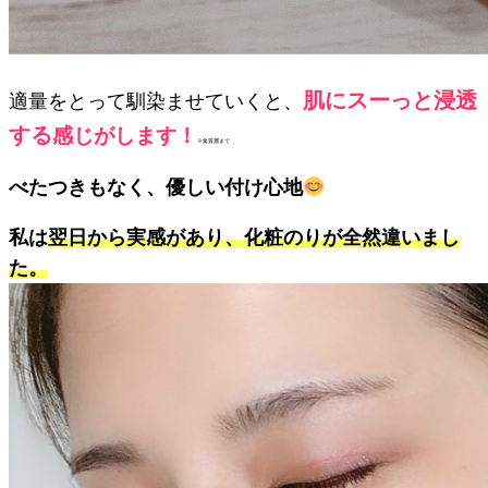
肌にスーっと浸透
適量をとって馴染ませていくと、
する
感じがします！
※角質層まで
べたつきもなく、優しい付け心地
私は
翌日から実感があり、化粧のりが全然違いまし
た。