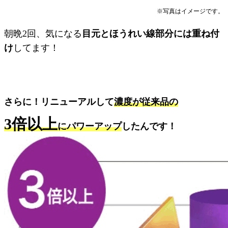
※写真はイメージです。
朝晩2回、気になる
目元とほうれい線部分には重ね付
け
してます！
さらに！リニューアルして
濃度が従来品の
3倍以上
にパワーアップ
したんです！