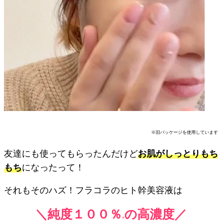
※旧パッケージを使用しています
友達にも使ってもらったんだけど
お肌がしっとりもち
もち
になったって！
それもそのハズ！フラコラのヒト幹美容液は
＼純度１００％
の高濃度／
※