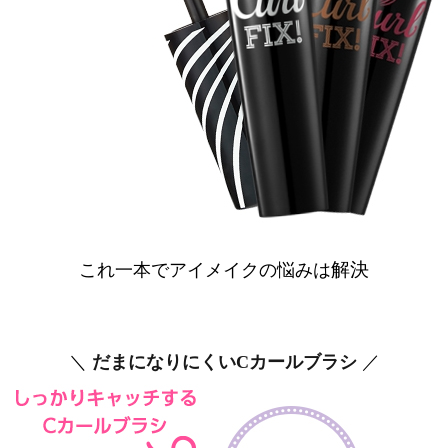
解決
これ一本でアイメイクの悩みは
＼
だまになりにくいCカールブラシ
／