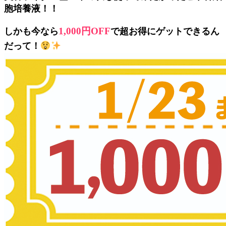
胞培養液！！
1,000円OFF
しかも今なら
で超お得にゲットできるん
だって！