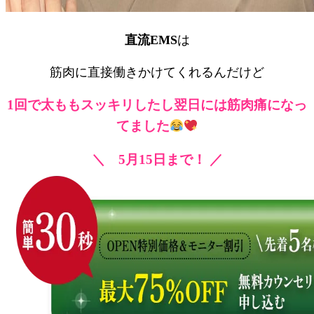
直流EMS
は
筋肉に直接働きかけてくれるんだけど
1回で太ももスッキリしたし翌日には筋肉痛になっ
てました
＼ 5月15日まで！ ／