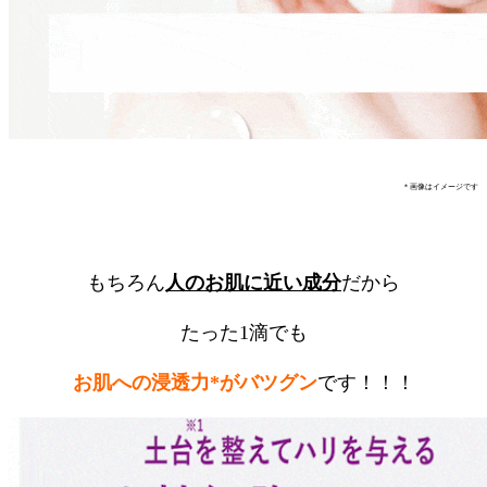
＊画像はイメージです
もちろん
人のお肌に近い成分
だから
たった1滴でも
お肌への浸透力*がバツグン
です！！！