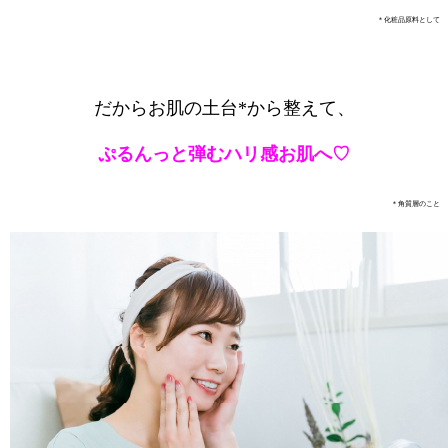
＊化粧品原料として
だから
お肌の土台*から整えて、
ぷるんっと弾むハリ感お肌へ♡
＊角質層のこと