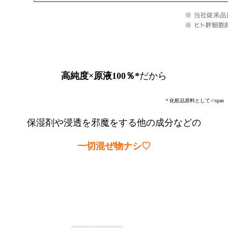
高純度×原液100％*
だから
＊化粧品原料として</span
保湿剤や浸透を邪魔をする他の成分などの
一切混ぜ物ナシ♡