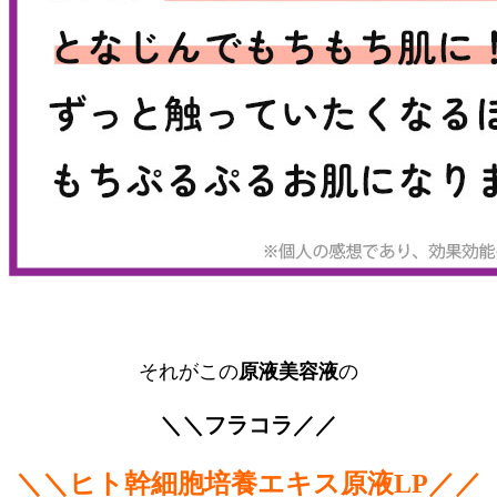
それがこの
原液美容液
の
＼＼フラコラ／／
＼＼ヒト幹細胞培養エキス原液LP／／