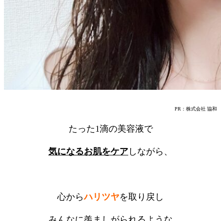
PR：株式会社 協和
たった1滴の美容液で
気になるお肌をケア
しながら、
心から
ハリツヤ
を取り戻し
みんなに羨ましがられるような