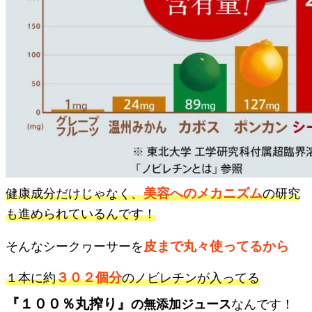
美容へのメカニズム
健康成分だけじゃなく、
の研究
も進められているんです！
皮まで丸々使ってるから
そんなシークヮーサーを
３０２個分
１本に約
のノビレチンが入ってる
『１００％丸搾り』
の無添加ジュース
なんです！