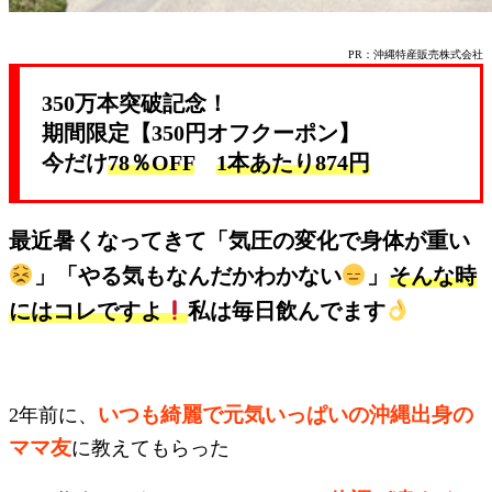
PR：沖縄特産販売株式会社
350万本突破記念！
期間限定【350円オフクーポン】
今だけ
78％OFF
1本あたり874円
最近暑くなってきて「気圧の変化で身体が重い
」「やる気もなんだかわかない
」
そんな時
にはコレですよ
私は毎日飲んでます
いつも綺麗で元気いっぱいの沖縄出身の
2年前に、
ママ友
に教えてもらった