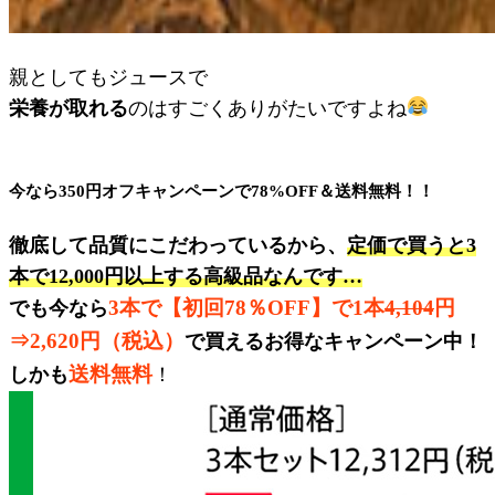
親としてもジュースで
栄養が取れる
のはすごくありがたいですよね
今なら350円オフキャンペーンで78%OFF＆送料無料！！
徹底して品質にこだわっているから、
定価で買うと3
本で12,000円以上
する高級品なんです…
3本で【初回78％OFF】で1本
4,104
円
でも今なら
⇒2,620円（税込）
で買えるお得なキャンペーン中！
送料無料
しかも
！