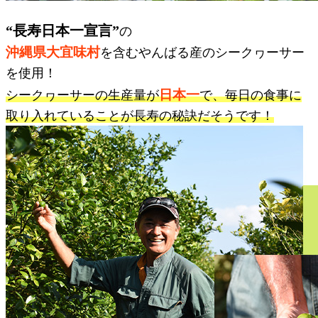
“長寿日本一宣言”
の
沖縄県大宜味村
を含むやんばる産のシークヮーサー
を使用！
日本一
シークヮーサーの生産量が
で、毎日の食事に
取り入れていることが長寿の秘訣だそうです！