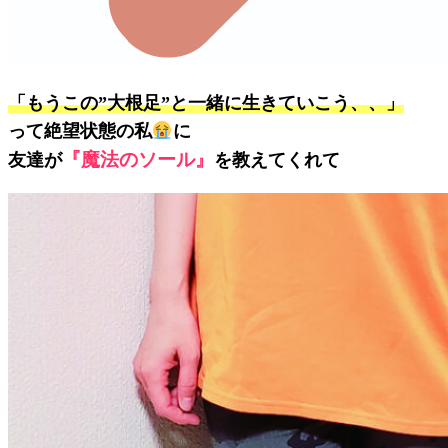
「もうこの”大根足”と一緒に生きていこう、、」
って絶望状態の私
に
『魔法のソール』
友達が
を教えてくれて