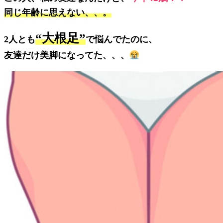
同じ年齢に思えない、、。
“大根足”
2人とも
で悩んでたのに、
友達だけ美脚になってた、、、