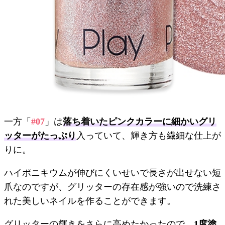
一方「
#07
」は
落ち着いたピンクカラーに細かいグリ
ッターがたっぷり
入っていて、輝き方も繊細な仕上が
りに。
ハイポニキウムが伸びにくいせいで長さが出せない短
爪なのですが、グリッターの存在感が強いので洗練さ
れた美しいネイルを作ることができます。
グリッターの輝きをさらに高めたかったので、
1度塗