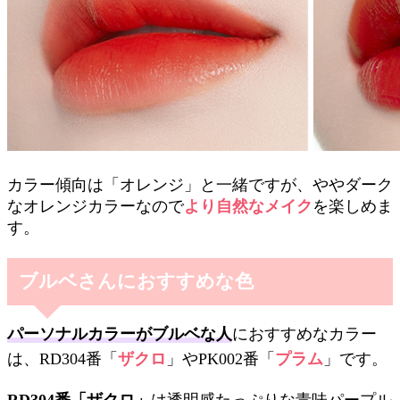
カラー傾向は「オレンジ」と一緒ですが、ややダーク
なオレンジカラーなので
より自然なメイク
を楽しめま
す。
ブルベさんにおすすめな色
パーソナルカラーがブルベな人
におすすめなカラー
は、RD304番「
ザクロ
」やPK002番「
プラム
」です。
RD304番「ザクロ」
は透明感たっぷりな青味パープル