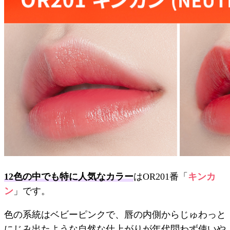
12色の中でも特に人気なカラー
はOR201番「
キンカ
ン
」です。
色の系統はベビーピンクで、唇の内側からじゅわっと
にじみ出たような自然な仕上がりが年代問わず使いや