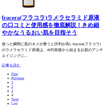
fracora(フラコラ)ラメラセラミド原液
の口コミと使用感を徹底解説！きめ細
やかなうるおい肌を目指そう
使った瞬間に肌のキメが整うと評判が高いfracora(フラコラ)
のラメラセラミド原液は、40代前後から始まるお肌のアンチ
エイジングに...
記事を読む
First
Previous
1
2
3
4
Next
Last